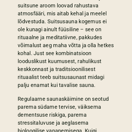
suitsune aroom loovad rahustava
atmosfääri, mis aitab kehal ja meelel
lõdvestuda. Suitsusauna kogemus ei
ole kunagi ainult füüsiline – see on
rituaalne ja meditatiivne, pakkudes
võimalust aeg maha võtta ja olla hetkes
kohal. Just see kombinatsioon
looduslikust kuumusest, rahulikust
keskkonnast ja traditsioonilisest
rituaalist teeb suitsusaunast midagi
palju enamat kui tavalise sauna.
Regulaarne saunaskäimine on seotud
parema südame tervise, väiksema
dementsuse riskiga, parema
stressitaluvuse ja aeglasema
bioloogilise vananemisega. Kuigi