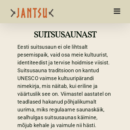
Skip
to
content
SUITSUSAUNAST
Eesti suitsusaun ei ole lihtsalt
pesemispaik, vaid osa meie kultuurist,
identiteedist ja tervise hoidmise viisist.
Suitsusauna traditsioon on kantud
UNESCO vaimse kultuuripärandi
nimekirja, mis näitab, kui eriline ja
väärtuslik see on. Viimastel aastatel on
teadlased hakanud põhjalikumalt
uurima, miks regulaarne saunaskäik,
sealhulgas suitsusaunas käimine,
mõjub kehale ja vaimule nii hästi.