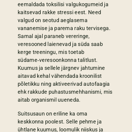
eemaldada toksilisi valgukogumeid ja
kaitsevad rakke stressi eest. Need
valgud on seotud aeglasema
vananemise ja parema raku tervisega.
Samal ajal paraneb vereringe,
veresooned laienevad ja süda saab
kerge treeningu, mis toetab
südame‑veresoonkonna talitlust.
Kuumus ja sellele järgnev jahtumine
aitavad kehal vähendada kroonilist
põletikku ning aktiveerivad autofaagia
ehk rakkude puhastusmehhanismi, mis
aitab organismil uueneda.
Suitsusaun on eriline ka oma
keskkonna poolest. Selle pehme ja
ühtlane kuumus, loomulik niiskus ja