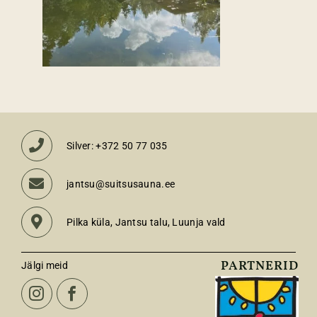
Silver: +372 50 77 035
jantsu@suitsusauna.ee
Pilka küla, Jantsu talu, Luunja vald
PARTNERID
Jälgi meid