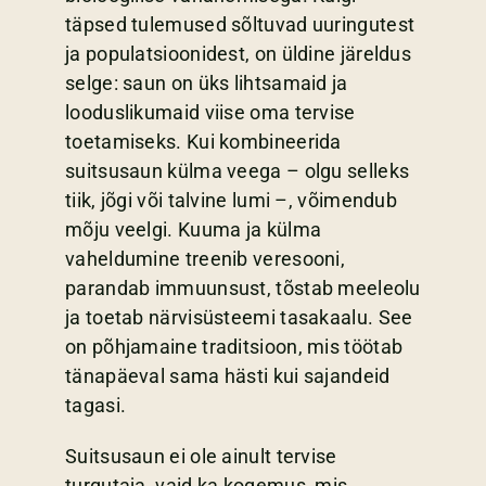
täpsed tulemused sõltuvad uuringutest
ja populatsioonidest, on üldine järeldus
selge: saun on üks lihtsamaid ja
looduslikumaid viise oma tervise
toetamiseks. Kui kombineerida
suitsusaun külma veega – olgu selleks
tiik, jõgi või talvine lumi –, võimendub
mõju veelgi. Kuuma ja külma
vaheldumine treenib veresooni,
parandab immuunsust, tõstab meeleolu
ja toetab närvisüsteemi tasakaalu. See
on põhjamaine traditsioon, mis töötab
tänapäeval sama hästi kui sajandeid
tagasi.
Suitsusaun ei ole ainult tervise
turgutaja, vaid ka kogemus, mis