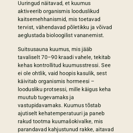
Uuringud näitavad, et kuumus
aktiveerib organismis looduslikud
kaitsemehhanismid, mis toetavad
tervist, vähendavad põletikku ja võivad
aeglustada bioloogilist vananemist.
Suitsusauna kuumus, mis jääb
tavaliselt 70–90 kraadi vahele, tekitab
kehas kontrollitud kuumusstressi. See
ei ole ohtlik, vaid hoopis kasulik, sest
käivitab organismis hormeesi –
loodusliku protsessi, mille käigus keha
muutub tugevamaks ja
vastupidavamaks. Kuumus tõstab
ajutiselt kehatemperatuuri ja paneb
rakud tootma kuumašokivalke, mis
parandavad kahjustunud rakke, aitavad