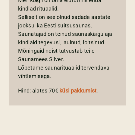
Meil kõigil on oma elurütmis enda
kindlad rituaalid.
Selliselt on see olnud sadade aastate
jooksul ka Eesti suitsusaunas.
Saunatajad on teinud saunaskäigu ajal
kindlaid tegevusi, laulnud, loitsinud.
Mõningaid neist tutvustab teile
Saunamees Silver.
Lõpetame saunarituaalid tervendava
vihtlemisega.
Hind: alates 70€
küsi pakkumist
.