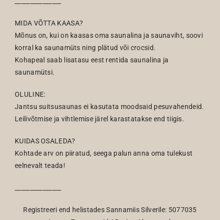
_______________
MIDA VÕTTA KAASA?
Mõnus on, kui on kaasas oma saunalina ja saunaviht, soovi
korral ka saunamüts ning plätud või crocsid.
Kohapeal saab lisatasu eest rentida saunalina ja
saunamütsi.
OLULINE:
Jantsu suitsusaunas ei kasutata moodsaid pesuvahendeid.
Leilivõtmise ja vihtlemise järel karastatakse end tiigis.
KUIDAS OSALEDA?
Kohtade arv on piiratud, seega palun anna oma tulekust
eelnevalt teada!
_______________
Registreeri end helistades Sannamiis Silverile: 5077035