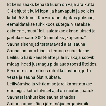
Et keris saaks kenasti kuum on vaja ära kütta
3-4 ahjutäit kuivi lepa- ja haavapuid ja selleks
kulub 6-8 tundi. Kui viimane ahjutäis põlenud,
eemaldatakse tuhk koos sütega, visatakse
esimene „must“ leil, suletakse aknad-uksed ja
jäetakse saun 30-45 minutiks „küpsema“.
Sauna sisenejad teretatavad alati sauna.
Saunal on oma hing ja temaga suheldakse.
Leilikulp käib käest-kätte ja leiliviskaja soovib
midagi head justnagu pidulauas toosti üteldes.
Eesruumis on mõnus rahulikult istuda, juttu
vesta ja sauna õlut rüübata.
Leilivõtmise ja vihtlemise järel karastatakse
end tiigis, kuhu talvisel ajal on raiutud jääauk.
Saunast lahkutakse sauna tänades.
Suitsusaunaskäigu järelmõjud organismile