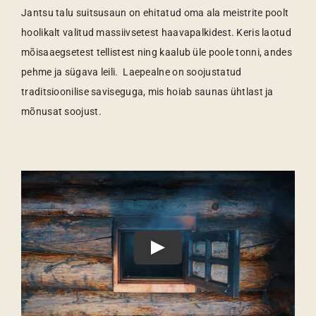
Jantsu talu suitsusaun on ehitatud oma ala meistrite poolt
hoolikalt valitud massiivsetest haavapalkidest. Keris laotud
mõisaaegsetest tellistest ning kaalub üle poole tonni, andes
pehme ja sügava leili. Laepealne on soojustatud
traditsioonilise saviseguga, mis hoiab saunas ühtlast ja
mõnusat soojust.