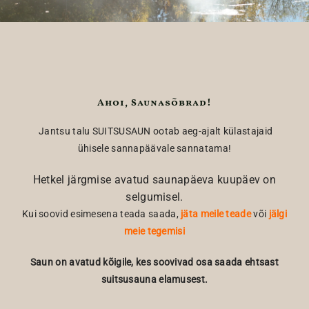
Ahoi, Saunasõbrad!
Jantsu talu SUITSUSAUN ootab aeg-ajalt külastajaid
ühisele sannapäävale sannatama!
Hetkel järgmise avatud saunapäeva kuupäev on
selgumisel.
Kui soovid esimesena teada saada,
jäta meile teade
või
jälgi
meie tegemisi
Saun on avatud kõigile, kes soovivad osa saada ehtsast
suitsusauna elamusest.