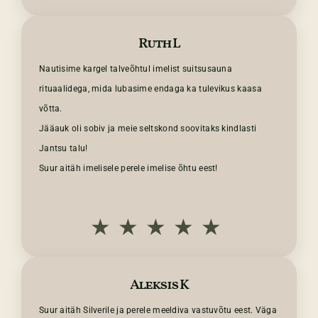
Ruth L
Nautisime kargel talveõhtul imelist suitsusauna
rituaalidega, mida lubasime endaga ka tulevikus kaasa
võtta.
Jääauk oli sobiv ja meie seltskond soovitaks kindlasti
Jantsu talu!
Suur aitäh imelisele perele imelise õhtu eest!
★★★★★
Aleksis K
Suur aitäh Silverile ja perele meeldiva vastuvõtu eest. Väga