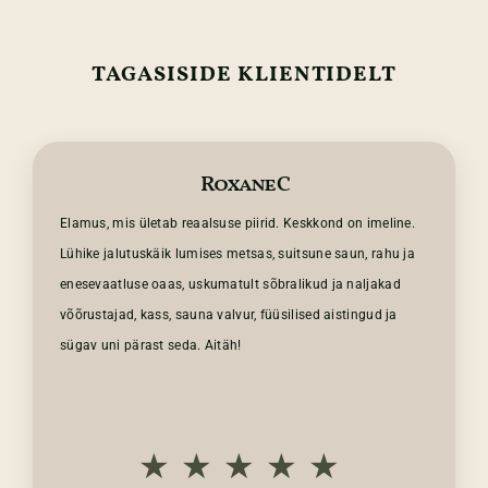
TAGASISIDE KLIENTIDELT
Roxane C
Elamus, mis ületab reaalsuse piirid. Keskkond on imeline.
Lühike jalutuskäik lumises metsas, suitsune saun, rahu ja
enesevaatluse oaas, uskumatult sõbralikud ja naljakad
võõrustajad, kass, sauna valvur, füüsilised aistingud ja
sügav uni pärast seda. Aitäh!
★★★★★